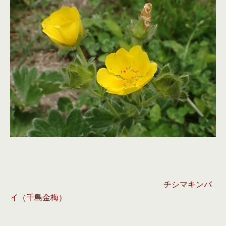
チシマキンバ
イ（千島金梅）