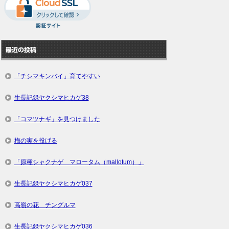
最近の投稿
「チシマキンバイ」育てやすい
生長記録ヤクシマヒカゲ38
「コマツナギ」を見つけました
梅の実を投げる
「原種シャクナゲ マロータム（mallotum）」
生長記録ヤクシマヒカゲ037
高嶺の花 チングルマ
生長記録ヤクシマヒカゲ036