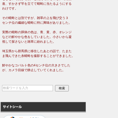
進、すかさず竿を立てて蜻蛉に当たるようにする
わけです。
その蜻蛉とは別ですが、雑草の上を飛び交う３
センチ位の繊細な蜻蛉に特に興味がありました。
実際の蜻蛉の胴体の色は、青、黄、赤、オレンジ
などの鮮やかな色をしていました。小さいから凝
視して探さないと雑草に紛れました。
埼玉県から群馬県に移住したあとの話で、たまた
ま飛んできた糸蜻蛉を撮影することができました。
鮮やかなコバルト色の4センチ位の大きさでした
が、カメラ目線で静止していてくれました。
サイトシール