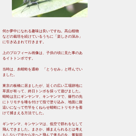
何か夢中になれる趣味は良いですね。高山植物
などの栽培を続けているうちに「楽しさの深み」
に引き込まれて行きます。
上のプロフィール画像は、子供の頃に見た事のあ
るイトトンボです。
当時は、糸蜻蛉を通称 「とうせみ」と呼んでい
ました。
東京の板橋に居ましたが、近くの広い工場跡地に
草原が有って、終日トンボを採って遊びました。
蜻蛉は主にギンヤンマ、キンヤンマで、篠竹の先
にトリモチを唾を付けて指で塗り込み、地面に腹
這いになって竹竿をくねらせ蜻蛉にトリモチを着
けて捕まえる方法でした。
ギンヤンマ、キンヤンマは、低空で群れをなして
飛んできました。まさか、捕まえられるとは考え
もしないで次から次へと飛んで来るのを、匍匐前